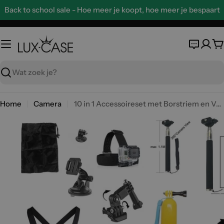
Ga
Back to school sale - Hoe meer je koopt, hoe meer je bespaart
naar
de
inhoud
W
Zoeken
Home
Camera
10 in 1 Accessoireset met Borstriem en Verlengbare Zelfontspanner Monopod voor Actiecamera's
Open media 0 in modal
Open m