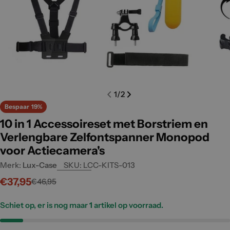
1
/
2
Bespaar
19%
10 in 1 Accessoireset met Borstriem en
Verlengbare Zelfontspanner Monopod
voor Actiecamera's
Merk:
Lux-Case
SKU:
LCC-KITS-013
€37,95
€46,95
Verkoopprijs
Normale
prijs
Schiet op, er is nog maar
1
artikel op voorraad.