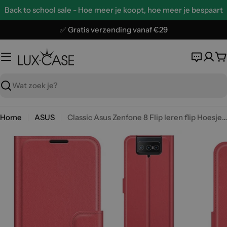
Ga
Back to school sale - Hoe meer je koopt, hoe meer je bespaart
naar
de
✅ Gratis verzending vanaf €29
inhoud
W
Zoeken
Home
ASUS
Classic Asus Zenfone 8 Flip leren flip Hoesje - Rood