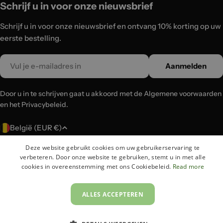
Schrijf u in voor onze nieuwsbrief
Schrijf u in voor onze nieuwsbrief en ontvang 10% korting op uw
eerste bestelling.
Email
Aanmelden
Door u in te schrijven gaat u akkoord met de Algemene voorwaarden
en het Privacybeleid.
L
België (EUR €)
a
Deze website gebruikt cookies om uw gebruikerservaring te
n
Betaalmethoden
verbeteren. Door onze website te gebruiken, stemt u in met alle
d
cookies in overeenstemming met ons Cookiebeleid.
Read more
/
r
© 2026
Lux-Case
.
ALLES ACCEPTEREN
e
g