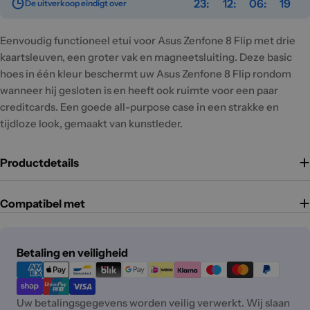
23
12
06
19
De uitverkoop eindigt over
Eenvoudig functioneel etui voor Asus Zenfone 8 Flip met drie
kaartsleuven, een groter vak en magneetsluiting. Deze basic
hoes in één kleur beschermt uw Asus Zenfone 8 Flip rondom
wanneer hij gesloten is en heeft ook ruimte voor een paar
creditcards. Een goede all-purpose case in een strakke en
tijdloze look, gemaakt van kunstleder.
Productdetails
Compatibel met
Betaalmethoden
Betaling en veiligheid
Uw betalingsgegevens worden veilig verwerkt. Wij slaan