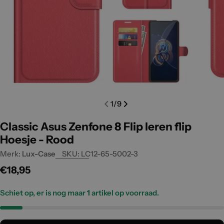
Open media 0 in modal
Open m
1
/
9
Classic Asus Zenfone 8 Flip leren flip
Hoesje - Rood
Merk:
Lux-Case
SKU:
LC12-65-5002-3
Normale
€18,95
prijs
Schiet op, er is nog maar
1
artikel op voorraad.