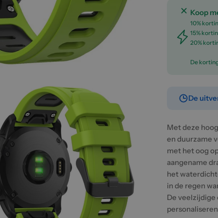
Koop me
10% kortin
15% kortin
20% korti
De kortin
De uitve
Met deze hoog
en duurzame v
met het oog op 
aangename draa
het waterdicht
dia 2 in modal
in de regen wa
De veelzijdige
personaliseren,