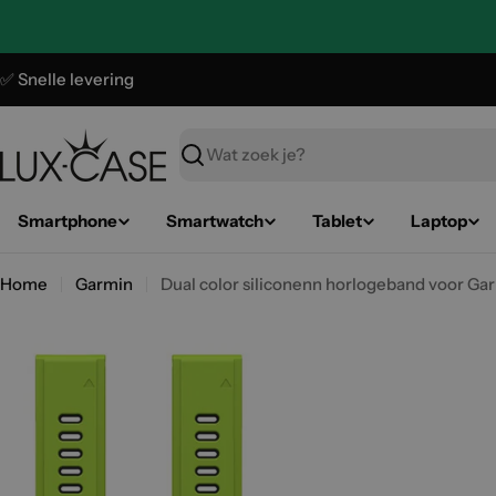
Ga
naar
de
✅ Snelle levering
inhoud
Zoeken
Smartphone
Smartwatch
Tablet
Laptop
Home
Garmin
Dual color siliconenn horlogeband voor Gar