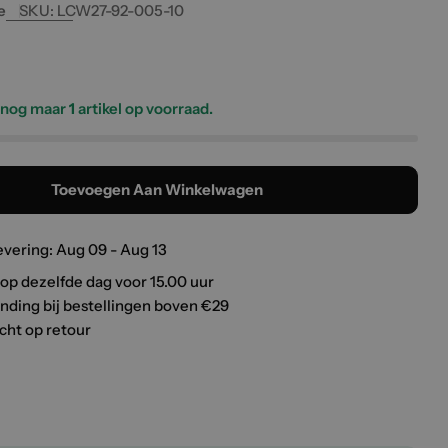
e
SKU:
LCW27-92-005-10
e
s nog maar
1
artikel op voorraad.
Toevoegen Aan Winkelwagen
evering:
Aug 09 - Aug 13
op dezelfde dag voor 15.00 uur
ending bij bestellingen boven €29
cht op retour