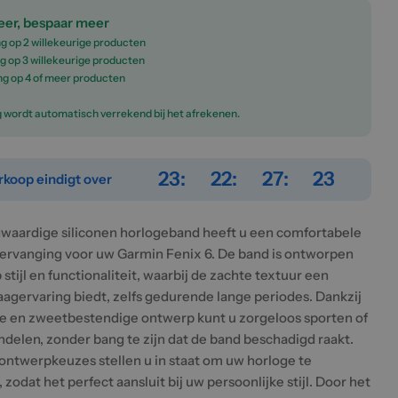
er, bespaar meer
g op 2 willekeurige producten
g op 3 willekeurige producten
ng op 4 of meer producten
g wordt automatisch verrekend bij het afrekenen.
23
22
27
22
rkoop eindigt over
waardige siliconen horlogeband heeft u een comfortabele
ervanging voor uw Garmin Fenix 6. De band is ontworpen
stijl en functionaliteit, waarbij de zachte textuur een
gervaring biedt, zelfs gedurende lange periodes. Dankzij
e en zweetbestendige ontwerp kunt u zorgeloos sporten of
ndelen, zonder bang te zijn dat de band beschadigd raakt.
 ontwerpkeuzes stellen u in staat om uw horloge te
 zodat het perfect aansluit bij uw persoonlijke stijl. Door het