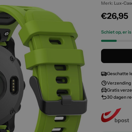
Merk:
Lux-Cas
Normal
€26,95
prijs
Schiet op, er i
Geschatte l
Verzending 
Gratis verz
30 dagen re