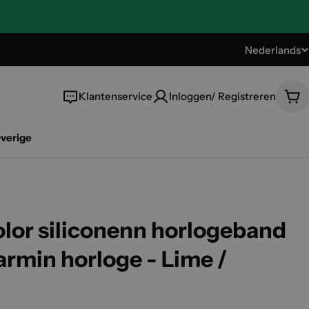
Nederlands
T
a
Klantenservice
Inloggen/ Registreren
Wi
a
verige
l
olor siliconenn horlogeband
armin horloge - Lime /