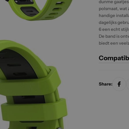
dunme gaatjesp
polsmaat, wat 
handige install
dagelijks gebr
6 een echt sti
De band is ont
biedt een veelz
Compatib
Share: