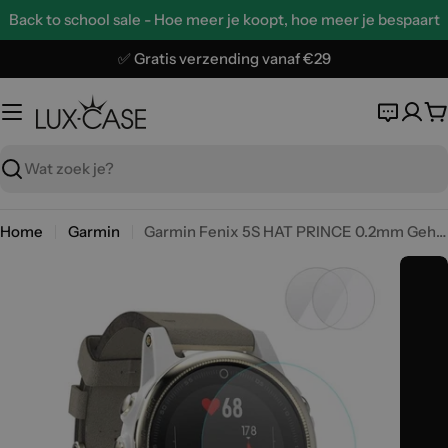
Ga
Back to school sale - Hoe meer je koopt, hoe meer je bespaart
naar
de
✅ Gratis verzending vanaf €29
inhoud
W
Zoeken
Home
Garmin
Garmin Fenix 5S HAT PRINCE 0.2mm Gehard Glas Schermbeschermer