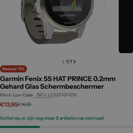
Open media 0 in modal
Open m
1
/
7
Bespaar
17%
Garmin Fenix 5S HAT PRINCE 0.2mm
Gehard Glas Schermbeschermer
Merk:
Lux-Case
SKU:
LCS27-07-013
€13,95
€16,95
Verkoopprijs
Normale
prijs
Schiet op, er zijn nog maar
3
artikelen op voorraad.