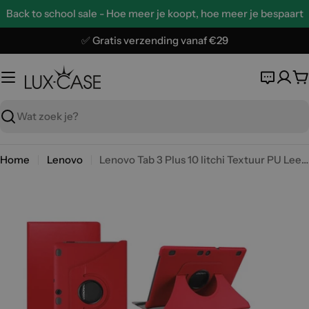
Ga
Back to school sale - Hoe meer je koopt, hoe meer je bespaart
naar
de
✅ Gratis verzending vanaf €29
inhoud
W
Zoeken
Home
Lenovo
Lenovo Tab 3 Plus 10 litchi Textuur PU Leer flip Hoesje- Red