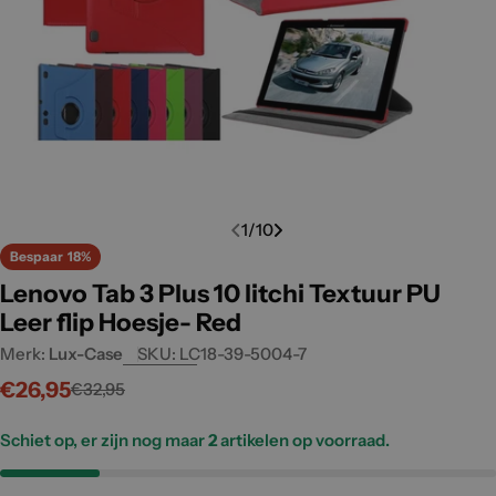
Open media 0 in modal
Open m
1
/
10
Bespaar
18%
Lenovo Tab 3 Plus 10 litchi Textuur PU
Leer flip Hoesje- Red
Merk:
Lux-Case
SKU:
LC18-39-5004-7
€26,95
€32,95
Verkoopprijs
Normale
prijs
Schiet op, er zijn nog maar
2
artikelen op voorraad.