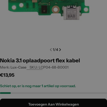
Open media 0 in modal
Open m
1
/
4
Nokia 3.1 oplaadpoort flex kabel
Merk:
Lux-Case
SKU:
LCP04-68-B0001
Normale
€13,95
prijs
Schiet op, er is nog maar
1
artikel op voorraad.
Toevoegen Aan Winkelwagen