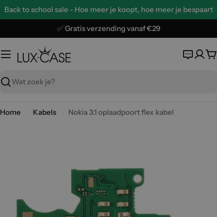
Ga
Back to school sale - Hoe meer je koopt, hoe meer je bespaart
naar
de
✅ Gratis verzending vanaf €29
inhoud
W
Zoeken
Home
Kabels
Nokia 3.1 oplaadpoort flex kabel