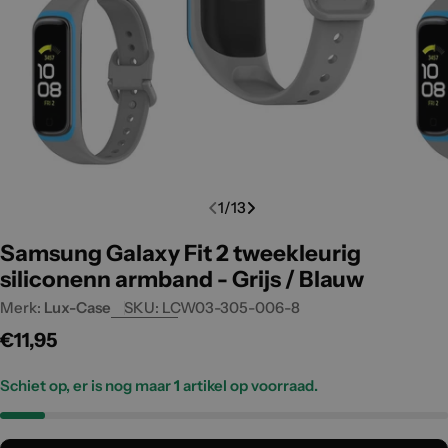
Open media 0 in modal
Open m
1
/
13
Samsung Galaxy Fit 2 tweekleurig
siliconenn armband - Grijs / Blauw
Merk:
Lux-Case
SKU:
LCW03-305-006-8
Normale
€11,95
prijs
Schiet op, er is nog maar
1
artikel op voorraad.