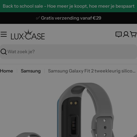
Ga
Back to school sale - Hoe meer je koopt, hoe meer je bespaart
naar
de
✅ Gratis verzending vanaf €29
inhoud
W
Zoeken
Home
Samsung
Samsung Galaxy Fit 2 tweekleurig siliconenn armband - Grijs / Blauw