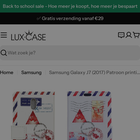
Ga
Back to school sale - Hoe meer je koopt, hoe meer je bespaart
naar
de
✅ Gratis verzending vanaf €29
inhoud
W
Zoeken
Home
Samsung
Samsung Galaxy J7 (2017) Patroon printing PU Leer flip Hoesje - Personal Love Mail