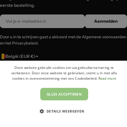
eerste bestelling.
Email
Aanmelden
Door u in te schrijven gaat u akkoord met de Algemene voorwaarden
en het Privacybeleid.
L
België (EUR €)
a
Deze website gebruikt cookies om uw gebruikerservaring te
n
Betaalmethoden
verbeteren. Door onze website te gebruiken, stemt u in met alle
d
cookies in overeenstemming met ons Cookiebeleid.
Read more
/
r
© 2026
Lux-Case
.
ALLES ACCEPTEREN
e
g
DETAILS WEERGEVEN
i
o
STRIKT NOODZAKELIJK
PRESTATIE