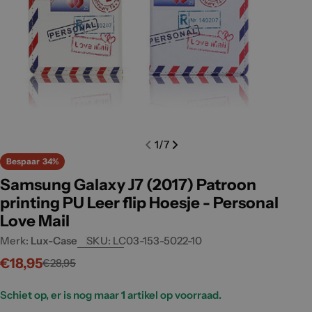
Open media 0 in modal
Open m
1
/
7
Bespaar
34%
Samsung Galaxy J7 (2017) Patroon
printing PU Leer flip Hoesje - Personal
Love Mail
Merk:
Lux-Case
SKU:
LC03-153-5022-10
€18,95
€28,95
Verkoopprijs
Normale
prijs
Schiet op, er is nog maar
1
artikel op voorraad.