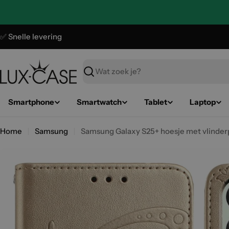
Ga
naar
de
✅ Snelle levering
inhoud
Zoeken
Smartphone
Smartwatch
Tablet
Laptop
Home
Samsung
Samsung Galaxy S25+ hoesje met vlinderp