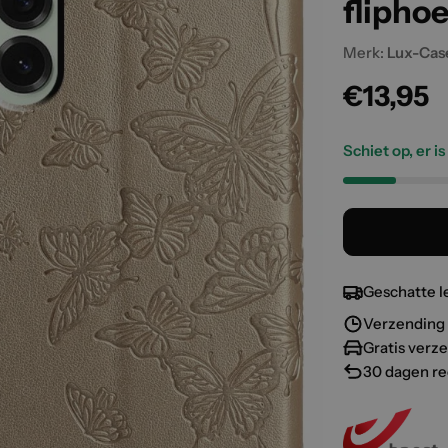
flipho
Merk:
Lux-Cas
Normal
€13,95
prijs
Schiet op, er i
Geschatte l
Verzending 
Gratis verz
30 dagen re