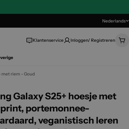
Nederlands
T
a
Klantenservice
Inloggen/ Registreren
Wi
a
verige
l
e met riem - Goud
g Galaxy S25+ hoesje met
rprint, portemonnee-
ardaard, veganistisch leren