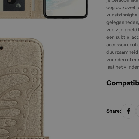
oog op zowel fu
kunstzinnighei
gelegenheden, 
veelzijdigheid 
een subtiel acc
accessoirecoll
duurzaamheid b
vrienden of ee
laat het vlinde
Compatib
Share: