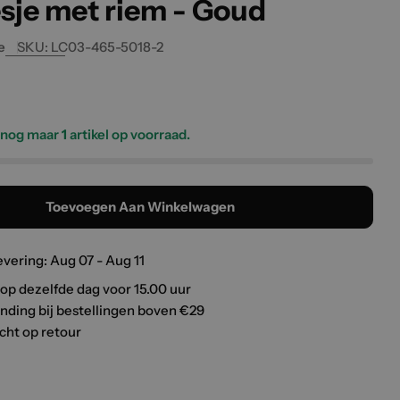
esje met riem - Goud
e
SKU:
LC03-465-5018-2
e
s nog maar
1
artikel op voorraad.
Toevoegen Aan Winkelwagen
evering:
Aug 07 - Aug 11
op dezelfde dag voor 15.00 uur
ending bij bestellingen boven €29
cht op retour