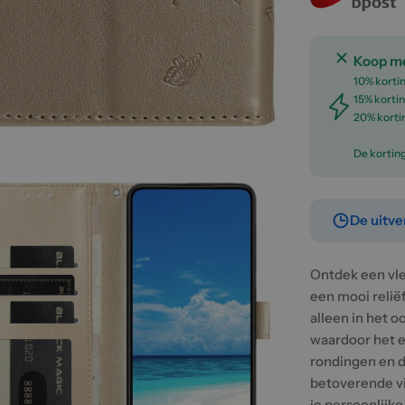
Koop me
10% kortin
15% kortin
20% korti
De kortin
De uitve
Ontdek een vle
een mooi reliëf
alleen in het o
dia 2 in modal
waardoor het ee
rondingen en d
betoverende v
je persoonlijke