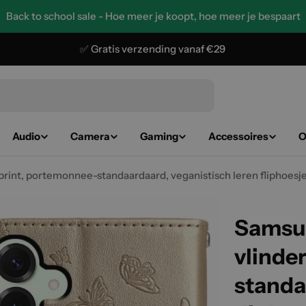
Back to school sale - Hoe meer je koopt, hoe meer je bespaart
✅ Gratis verzending vanaf €29
Audio
Camera
Gaming
Accessoires
O
rint, portemonnee-standaardaard, veganistisch leren fliphoesj
Samsun
vlinde
standa