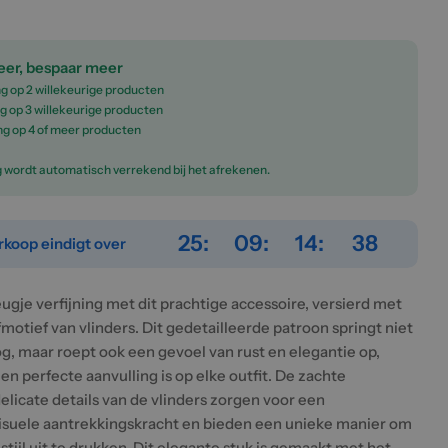
er, bespaar meer
g op 2 willekeurige producten
g op 3 willekeurige producten
ng op 4 of meer producten
g wordt automatisch verrekend bij het afrekenen.
25
09
14
37
rkoop eindigt over
ugje verfijning met dit prachtige accessoire, versierd met
motief van vlinders. Dit gedetailleerde patroon springt niet
og, maar roept ook een gevoel van rust en elegantie op,
n perfecte aanvulling is op elke outfit. De zachte
elicate details van de vlinders zorgen voor een
isuele aantrekkingskracht en bieden een unieke manier om
 stijl uit te drukken. Dit elegante stuk is gemaakt met het