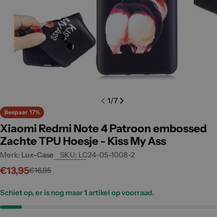
Open media 0 in modal
Open m
1
/
7
Bespaar
17%
Xiaomi Redmi Note 4 Patroon embossed
Zachte TPU Hoesje - Kiss My Ass
Merk:
Lux-Case
SKU:
LC24-05-1008-2
€13,95
€16,95
Verkoopprijs
Normale
prijs
Schiet op, er is nog maar
1
artikel op voorraad.