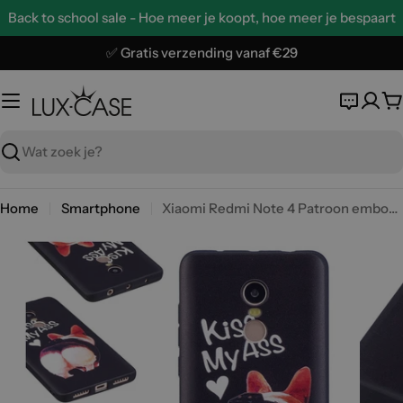
Ga
Back to school sale - Hoe meer je koopt, hoe meer je bespaart
naar
de
✅ Gratis verzending vanaf €29
inhoud
W
Zoeken
Home
Smartphone
Xiaomi Redmi Note 4 Patroon embossed Zachte TPU Hoesje - Kiss My Ass